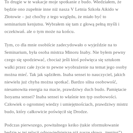
To drugie w te wakacje moje spotkanie z budo. Wiedziałem, że
będzie ono zupełnie inne niż nasza V Letnia Szkoła Aikido w
Złotowie – już choćby z tego względu, że miało być to
seminarium kenjutsu. Wybrałem się tam z głową pełną myśli i
oczekiwań. ale o tym może na końcu.
Tym, co dla mnie osobiście zadecydowało o wyjeździe na to
Seminarium, była osoba mistrza Minoru Inaby. Nie byłem pewny
czego się spodziewać, chociaż jeśli ktoś poświęca się sztukom
walki przez całe życie to pewne wyobrażenie na temat jego osoby
można mieć. Tak jak sądziłem. Inaba sensei to nauczyciel, jakich
niewielu już chyba można spotkać. Bardzo silna osobowość,
niesamowita energia na macie, prawdziwy duch budo. Pamiętacie
Isoyama sensei? Inaba sensei to właśnie ten typ osobowości.
Człowiek o ogromnej wiedzy i umiejętnościach, prawdziwy mistrz
budo, który całkowicie poświęcił się Drodze.
Podczas pierwszego, powitalnego keiko (takie sformułowanie
będzie w tej relacji odpowiedniejsze niż nasze słowo „trening”)