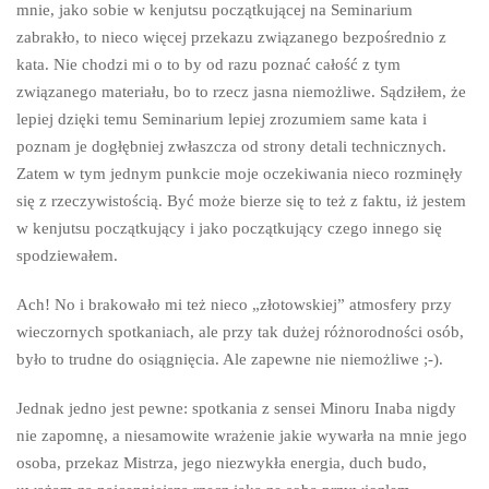
mnie, jako sobie w kenjutsu początkującej na Seminarium
zabrakło, to nieco więcej przekazu związanego bezpośrednio z
kata. Nie chodzi mi o to by od razu poznać całość z tym
związanego materiału, bo to rzecz jasna niemożliwe. Sądziłem, że
lepiej dzięki temu Seminarium lepiej zrozumiem same kata i
poznam je dogłębniej zwłaszcza od strony detali technicznych.
Zatem w tym jednym punkcie moje oczekiwania nieco rozminęły
się z rzeczywistością. Być może bierze się to też z faktu, iż jestem
w kenjutsu początkujący i jako początkujący czego innego się
spodziewałem.
Ach! No i brakowało mi też nieco „złotowskiej” atmosfery przy
wieczornych spotkaniach, ale przy tak dużej różnorodności osób,
było to trudne do osiągnięcia. Ale zapewne nie niemożliwe ;-).
Jednak jedno jest pewne: spotkania z sensei Minoru Inaba nigdy
nie zapomnę, a niesamowite wrażenie jakie wywarła na mnie jego
osoba, przekaz Mistrza, jego niezwykła energia, duch budo,