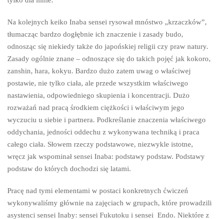
tylko dla mnie.
Na kolejnych keiko Inaba sensei rysował mnóstwo „krzaczków”,
tłumacząc bardzo dogłębnie ich znaczenie i zasady budo,
odnosząc się niekiedy także do japońskiej religii czy praw natury.
Zasady ogólnie znane – odnoszące się do takich pojęć jak kokoro,
zanshin, hara, kokyu. Bardzo dużo zatem uwag o właściwej
postawie, nie tylko ciała, ale przede wszystkim właściwego
nastawienia, odpowiedniego skupienia i koncentracji. Dużo
rozważań nad pracą środkiem ciężkości i właściwym jego
wyczuciu u siebie i partnera. Podkreślanie znaczenia właściwego
oddychania, jedności oddechu z wykonywana techniką i praca
całego ciała. Słowem rzeczy podstawowe, niezwykle istotne,
wręcz jak wspominał sensei Inaba: podstawy podstaw. Podstawy
podstaw do których dochodzi się latami.
Pracę nad tymi elementami w postaci konkretnych ćwiczeń
wykonywaliśmy głównie na zajęciach w grupach, które prowadzili
asystenci sensei Inaby: sensei Fukutoku i sensei Endo. Niektóre z