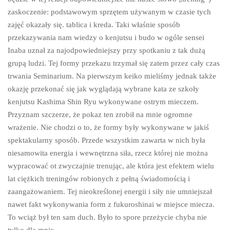
zaskoczenie: podstawowym sprzętem używanym w czasie tych
zajęć okazały się. tablica i kreda. Taki właśnie sposób
przekazywania nam wiedzy o kenjutsu i budo w ogóle sensei
Inaba uznał za najodpowiedniejszy przy spotkaniu z tak dużą
grupą ludzi. Tej formy przekazu trzymał się zatem przez cały czas
trwania Seminarium. Na pierwszym keiko mieliśmy jednak także
okazję przekonać się jak wyglądają wybrane kata ze szkoły
kenjutsu Kashima Shin Ryu wykonywane ostrym mieczem.
Przyznam szczerze, że pokaz ten zrobił na mnie ogromne
wrażenie. Nie chodzi o to, że formy były wykonywane w jakiś
spektakularny sposób. Przede wszystkim zawarta w nich była
niesamowita energia i wewnętrzna siła, rzecz której nie można
wypracować ot zwyczajnie trenując, ale która jest efektem wielu
lat ciężkich treningów robionych z pełną świadomością i
zaangażowaniem. Tej nieokreślonej energii i siły nie umniejszał
nawet fakt wykonywania form z fukuroshinai w miejsce miecza.
To wciąż był ten sam duch. Było to spore przeżycie chyba nie