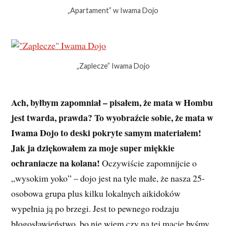
„Apartament” w Iwama Dojo
„Zaplecze” Iwama Dojo
Ach, byłbym zapomniał – pisałem, że mata w Hombu
jest twarda, prawda? To wyobraźcie sobie, że mata w
Iwama Dojo to deski pokryte samym materiałem!
Jak ja dziękowałem za moje super miękkie
ochraniacze na kolana!
Oczywiście zapomnijcie o
„wysokim yoko” – dojo jest na tyle małe, że nasza 25-
osobowa grupa plus kilku lokalnych aikidoków
wypełnia ją po brzegi. Jest to pewnego rodzaju
błogosławieństwo, bo nie wiem czy na tej macie byśmy