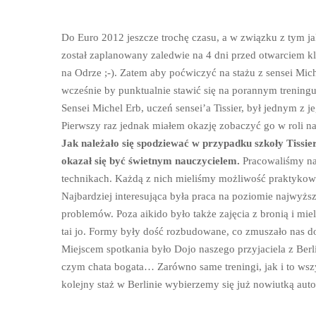
Do Euro 2012 jeszcze trochę czasu, a w związku z tym ja
został zaplanowany zaledwie na 4 dni przed otwarciem
na Odrze ;-). Zatem aby poćwiczyć na stażu z sensei Mic
wcześnie by punktualnie stawić się na porannym treningu
Sensei Michel Erb, uczeń sensei’a Tissier, był jednym z 
Pierwszy raz jednak miałem okazję zobaczyć go w roli na
Jak należało się spodziewać w przypadku szkoły Tissi
okazał się być świetnym nauczycielem.
Pracowaliśmy na
technikach. Każdą z nich mieliśmy możliwość praktykow
Najbardziej interesująca była praca na poziomie najwyż
problemów. Poza aikido było także zajęcia z bronią i m
tai jo. Formy były dość rozbudowane, co zmuszało nas do
Miejscem spotkania było Dojo naszego przyjaciela z Berlin
czym chata bogata… Zarówno same treningi, jak i to ws
kolejny staż w Berlinie wybierzemy się już nowiutką autos