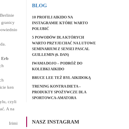
BLOG
Berlinie
10 PROFILI AIKIDO NA
 granicy
INSTAGRAMIE KTÓRE WARTO
POLUBIĆ
dpowiednio
5 POWODÓW DLA KTÓRYCH
WARTO PRZYJECHAĆ NA LUTOWE
ada.
SEMINARIUM Z SENSEI PASCAL
GUILLEMIN (6. DAN)
i Erb
IWAMA DOJO – PODRÓŻ DO
ch
KOLEBKI AIKIDO
BRUCE LEE TEŻ BYŁ AIKIDOKĄ
ch
TRENING KONTRA DIETA –
icie ken
PRODUKTY SPOŻYWCZE DLA
SPORTOWCA-AMATORA
ylu, czyli
ać. A na
NASZ INSTAGRAM
Irimi