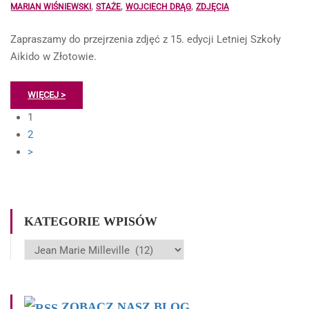
,
,
,
MARIAN WIŚNIEWSKI
STAŻE
WOJCIECH DRĄG
ZDJĘCIA
Zapraszamy do przejrzenia zdjęć z 15. edycji Letniej Szkoły
Aikido w Złotowie.
WIĘCEJ >
1
2
>
KATEGORIE WPISÓW
Kategorie
wpisów
ZOBACZ NASZ BLOG