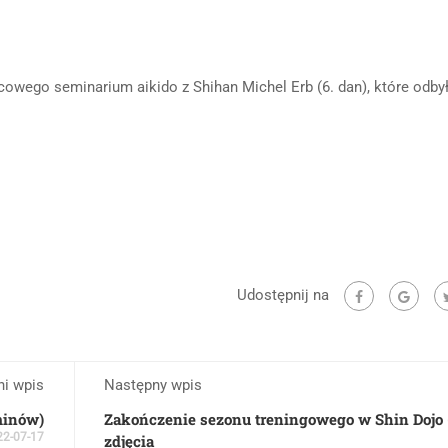
cowego seminarium aikido z Shihan Michel Erb (6. dan), które odby
Udostępnij na
ni wpis
Następny wpis
minów)
Zakończenie sezonu treningowego w Shin Dojo 
22-07-17
zdjęcia