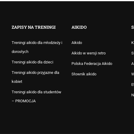
ZAPISY NA TRENINGI
AIKIDO
S
Treningi aikido dla młodzieży i
Aikido
K
dorosłych
Aikido w wersji retro
S
Treningi aikido dla dzieci
Polska Federacja Aikido
A
Treningi aikido przyjazne dla
Słownik aikido
W
kobiet
E
Treningi aikido dla studentów
N
– PROMOCJA