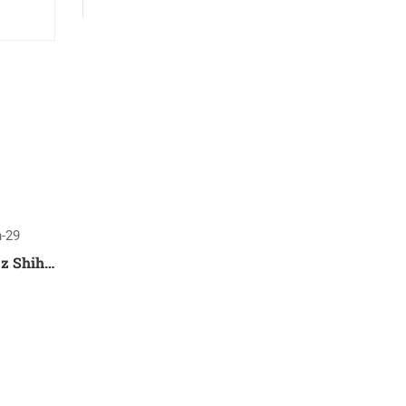
Zdjęcia z warsztatów aikido z Shihan Marianem Wiśniewskim (7. dan)