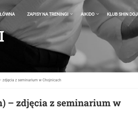
GŁÓWNA
ZAPISY NA TRENINGI
AIKIDO
KLUB SHIN DO
I
 – zdjęcia z seminarium w Chojnicach
n) – zdjęcia z seminarium w