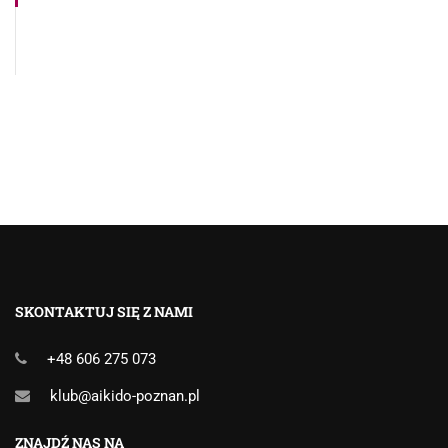
Obserwuj nas na Instagramie
SKONTAKTUJ SIĘ Z NAMI
+48 606 275 073
klub@aikido-poznan.pl
ZNAJDŹ NAS NA